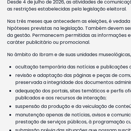
Desde 4 de julho de 2026, as atividades de comunicaçã
as restrições estabelecidas pela legislação eleitoral.
Nos três meses que antecedem as eleições, é vedada a
hipóteses previstas na legislação. Também devem ser
da gestão. Permanecem permitidas as informações est
caráter publicitário ou promocional.
No âmbito do Ibram e de suas unidades museológicas,
ocultação temporária das notícias e publicações a
revisão e adaptação das páginas e peças de comu
preservada a integridade dos documentos administ
adequação dos portais, sites temáticos e perfis ofi
publicados e aos recursos de interação;
suspensão da produção e da veiculação de conteúd
manutenção apenas de notícias, avisos e comunica
prestação de serviços públicos, à programação cul
submissão prévia das situações que possam suscita