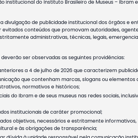
o institucional do Instituto Brasileiro de Museus – Ibra
 divulgação de publicidade institucional dos órgãos e en
 evitados conteúdos que promovam autoridades, agentes 
ritamente administrativas, técnicas, legais, emergencia
 deverão ser observadas as seguintes providências:
nteriores a 4 de julho de 2026 que caracterizem publicid
nicação que contenham marcas, slogans ou elementos da 
rativos, normativos e históricos;
ciais do Ibram e de seus museus nas redes sociais, inclus
os institucionais de caráter promocional;
dos objetivos, necessários e estritamente informativos
tural e às obrigações de transparência;
r dúvida à unidade responsável pela comunicação instituci