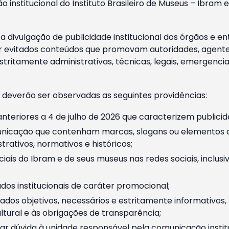
o institucional do Instituto Brasileiro de Museus – Ibra
 divulgação de publicidade institucional dos órgãos e en
 evitados conteúdos que promovam autoridades, agentes 
ritamente administrativas, técnicas, legais, emergencia
 deverão ser observadas as seguintes providências:
nteriores a 4 de julho de 2026 que caracterizem publicid
nicação que contenham marcas, slogans ou elementos da 
rativos, normativos e históricos;
ciais do Ibram e de seus museus nas redes sociais, inclus
os institucionais de caráter promocional;
dos objetivos, necessários e estritamente informativos
tural e às obrigações de transparência;
r dúvida à unidade responsável pela comunicação instituci