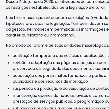
Desde 4 de julho de 2026, as atividades de comunicaçã
as restrições estabelecidas pela legislação eleitoral.
Nos três meses que antecedem as eleições, é vedada a
hipóteses previstas na legislação. Também devem ser
da gestão. Permanecem permitidas as informações est
caráter publicitário ou promocional.
No âmbito do Ibram e de suas unidades museológicas,
ocultação temporária das notícias e publicações a
revisão e adaptação das páginas e peças de comu
preservada a integridade dos documentos administ
adequação dos portais, sites temáticos e perfis ofi
publicados e aos recursos de interação;
suspensão da produção e da veiculação de conteúd
manutenção apenas de notícias, avisos e comunica
prestação de serviços públicos, à programação cul
submissão prévia das situações que possam suscita