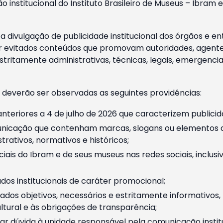
o institucional do Instituto Brasileiro de Museus – Ibra
 divulgação de publicidade institucional dos órgãos e en
 evitados conteúdos que promovam autoridades, agentes 
ritamente administrativas, técnicas, legais, emergencia
 deverão ser observadas as seguintes providências:
nteriores a 4 de julho de 2026 que caracterizem publicid
nicação que contenham marcas, slogans ou elementos da 
rativos, normativos e históricos;
ciais do Ibram e de seus museus nas redes sociais, inclus
os institucionais de caráter promocional;
dos objetivos, necessários e estritamente informativos
tural e às obrigações de transparência;
r dúvida à unidade responsável pela comunicação instituci