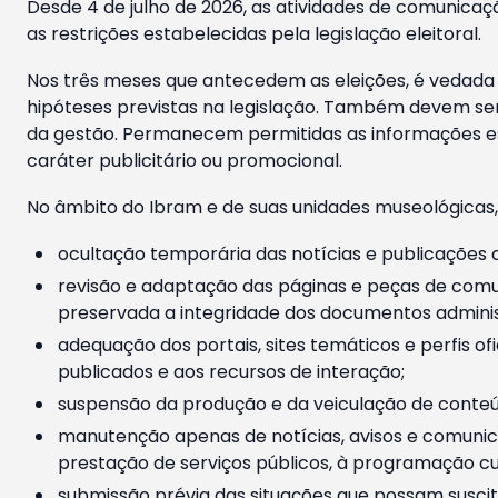
Desde 4 de julho de 2026, as atividades de comunicaçã
as restrições estabelecidas pela legislação eleitoral.
Nos três meses que antecedem as eleições, é vedada a
hipóteses previstas na legislação. Também devem ser
da gestão. Permanecem permitidas as informações est
caráter publicitário ou promocional.
No âmbito do Ibram e de suas unidades museológicas,
ocultação temporária das notícias e publicações a
revisão e adaptação das páginas e peças de comu
preservada a integridade dos documentos administ
adequação dos portais, sites temáticos e perfis ofi
publicados e aos recursos de interação;
suspensão da produção e da veiculação de conteúd
manutenção apenas de notícias, avisos e comunica
prestação de serviços públicos, à programação cul
submissão prévia das situações que possam suscita