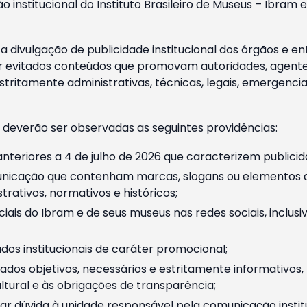
o institucional do Instituto Brasileiro de Museus – Ibra
 divulgação de publicidade institucional dos órgãos e en
 evitados conteúdos que promovam autoridades, agentes 
ritamente administrativas, técnicas, legais, emergencia
 deverão ser observadas as seguintes providências:
nteriores a 4 de julho de 2026 que caracterizem publicid
nicação que contenham marcas, slogans ou elementos da 
rativos, normativos e históricos;
ciais do Ibram e de seus museus nas redes sociais, inclus
os institucionais de caráter promocional;
dos objetivos, necessários e estritamente informativos
tural e às obrigações de transparência;
r dúvida à unidade responsável pela comunicação instituci