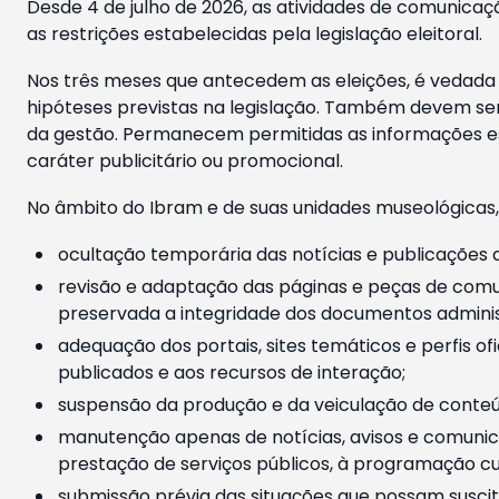
Desde 4 de julho de 2026, as atividades de comunicaçã
as restrições estabelecidas pela legislação eleitoral.
Nos três meses que antecedem as eleições, é vedada a
hipóteses previstas na legislação. Também devem ser
da gestão. Permanecem permitidas as informações est
caráter publicitário ou promocional.
No âmbito do Ibram e de suas unidades museológicas,
ocultação temporária das notícias e publicações a
revisão e adaptação das páginas e peças de comu
preservada a integridade dos documentos administ
adequação dos portais, sites temáticos e perfis ofi
publicados e aos recursos de interação;
suspensão da produção e da veiculação de conteúd
manutenção apenas de notícias, avisos e comunica
prestação de serviços públicos, à programação cul
submissão prévia das situações que possam suscita