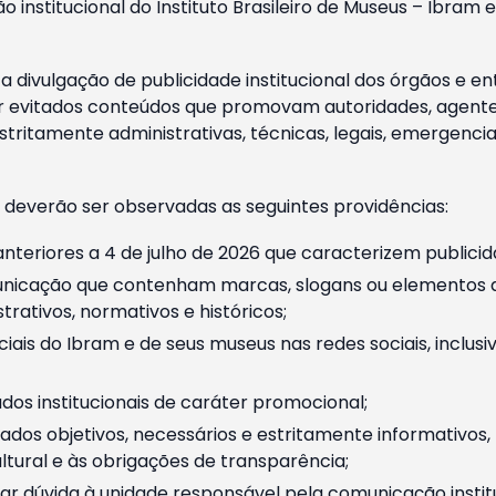
o institucional do Instituto Brasileiro de Museus – Ibra
 divulgação de publicidade institucional dos órgãos e en
 evitados conteúdos que promovam autoridades, agentes 
ritamente administrativas, técnicas, legais, emergencia
 deverão ser observadas as seguintes providências:
nteriores a 4 de julho de 2026 que caracterizem publicid
nicação que contenham marcas, slogans ou elementos da 
rativos, normativos e históricos;
ciais do Ibram e de seus museus nas redes sociais, inclus
os institucionais de caráter promocional;
dos objetivos, necessários e estritamente informativos
tural e às obrigações de transparência;
r dúvida à unidade responsável pela comunicação instituci