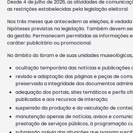
Desde 4 de julho de 2026, as atividades de comunicaçã
as restrições estabelecidas pela legislação eleitoral.
Nos três meses que antecedem as eleições, é vedada a
hipóteses previstas na legislação. Também devem ser
da gestão. Permanecem permitidas as informações est
caráter publicitário ou promocional.
No âmbito do Ibram e de suas unidades museológicas,
ocultação temporária das notícias e publicações a
revisão e adaptação das páginas e peças de comu
preservada a integridade dos documentos administ
adequação dos portais, sites temáticos e perfis ofi
publicados e aos recursos de interação;
suspensão da produção e da veiculação de conteúd
manutenção apenas de notícias, avisos e comunica
prestação de serviços públicos, à programação cul
submissão prévia das situações que possam suscita